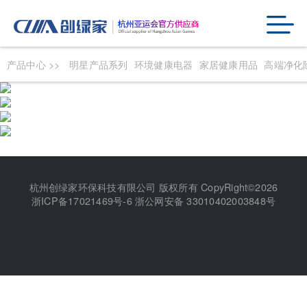
产品中心 >>
明星产品系列
环境健康电器
家居健康用品
高端净化
杭州创绿家环保科技有限公司 版权所有 CopyRight©2026
浙ICP备17021469号-6
浙公网安备 33010402003848号